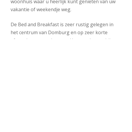
woonhuis waar u heerlijk kunt genieten van uw
vakantie of weekendje weg.
De Bed and Breakfast is zeer rustig gelegen in
het centrum van Domburg en op zeer korte
afstand van strand en zee. Uw auto kunt u bij ons
gratis parkeren. De parkeerplaatsen zijn gelegen
bij het huis. Na een goede nachtrust, kunt u
genieten van een lekker ontbijt welke u
geserveerd krijgt op ons overdekte balkon of in
de tuin. Tevens hebben we een grote tuin waarin
u na een dagje strand of dorp lekker kunt
genieten van de rust en ruimte die onze
accommodatie te bieden heeft.