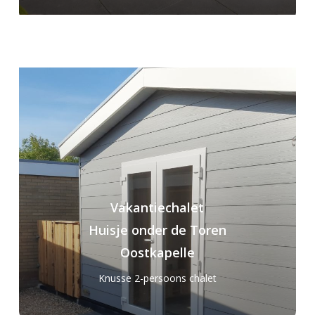
Vakantiechalet
Huisje onder de Toren
Oostkapelle
Knusse 2-persoons chalet