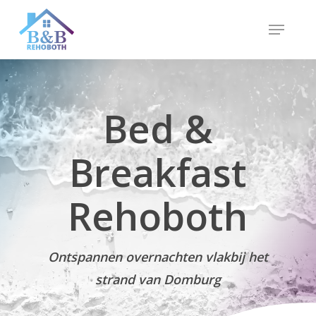
Skip
Menu
to
Close
main
Menu
content
Bed &
Breakfast
Rehoboth
Ontspannen overnachten vlakbij het
strand van Domburg