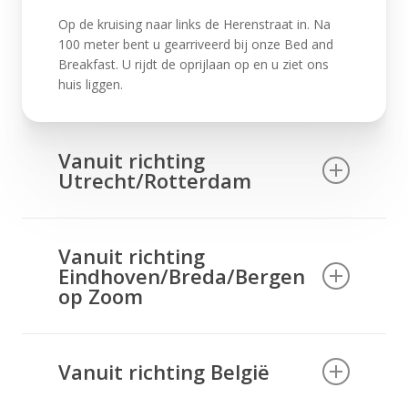
Op de kruising naar links de Herenstraat in. Na
100 meter bent u gearriveerd bij onze Bed and
Breakfast. U rijdt de oprijlaan op en u ziet ons
huis liggen.
Vanuit richting
Utrecht/Rotterdam
Van Brienenoordbrug (A16), Ring (A15), richting
Zierikzee (A29), richting Vlissingen (N59). Na de
Vanuit richting
Zeelandbrug 2e afslag rechts richting
Eindhoven/Breda/Bergen
Kamperland (N255).
op Zoom
Daarna richting Middelburg. In Serooskerke,
Richting Vlissingen (A58) tot aan de afslag
borden naar Domburg volgen. In Domburg
Middelburg/Domburg. Borden Domburg volgen.
steeds rechtdoor rijden, de hoofdstraat in en bij
Vanuit richting België
In Domburg steeds rechtdoor rijden, de
de kerk rechts afslaan de Jan Tooropstraat in.
hoofdstraat in en bij de kerk rechts afslaan de