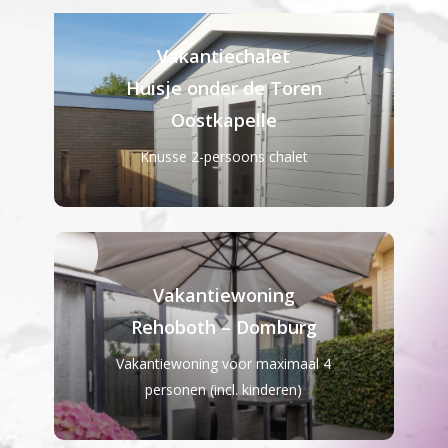
Vakantiechalet
Huisje onder de Toren
Oostkapelle
Knusse 2-persoons chalet
Vakantiewoning
Rehoboth – Domburg
Vakantiewoning voor maximaal 4
personen (incl. kinderen)