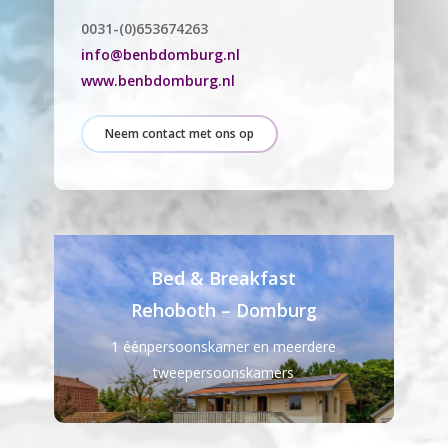
0031-(0)653674263
info@benbdomburg.nl
www.benbdomburg.nl
Neem contact met ons op
Bed & Breakfast
Rehoboth –
Domburg
1 éénpersoonskamer en meerdere
tweepersoonskamers