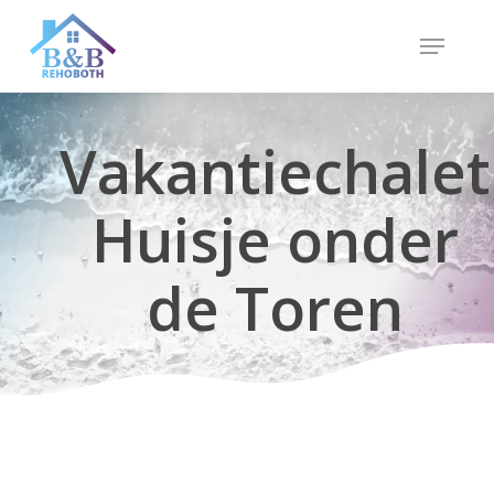
Skip
Menu
to
Close
main
Menu
content
Vakantiechalet
Huisje onder
de Toren